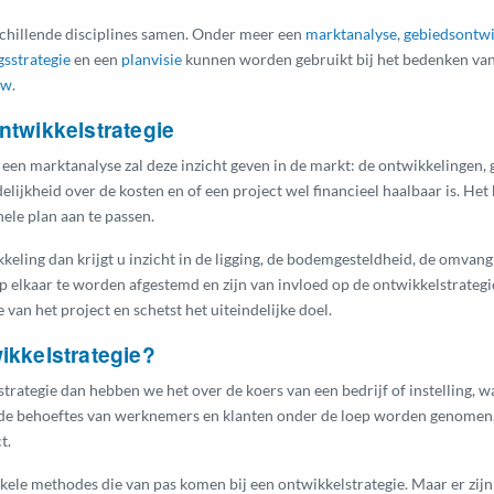
schillende disciplines samen. Onder meer een
marktanalyse
,
gebiedsontwi
gsstrategie
en een
planvisie
kunnen worden gebruikt bij het bedenken van
uw
.
ntwikkelstrategie
 een marktanalyse zal deze inzicht geven in de markt: de ontwikkelingen,
lijkheid over de kosten en of een project wel financieel haalbaar is. He
ele plan aan te passen.
eling dan krijgt u inzicht in de ligging, de bodemgesteldheid, de omvan
 elkaar te worden afgestemd en zijn van invloed op de ontwikkelstrategie
 van het project en schetst het uiteindelijke doel.
ikkelstrategie?
rategie dan hebben we het over de koers van een bedrijf of instelling, wa
de behoeftes van werknemers en klanten onder de loep worden genomen.
t.
nkele methodes die van pas komen bij een ontwikkelstrategie. Maar er zijn