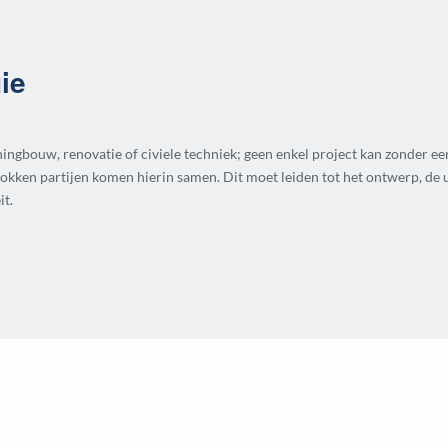
ie
ingbouw, renovatie of civiele techniek; geen enkel project kan zonder ee
trokken partijen komen hierin samen. Dit moet leiden tot het ontwerp, de
it.