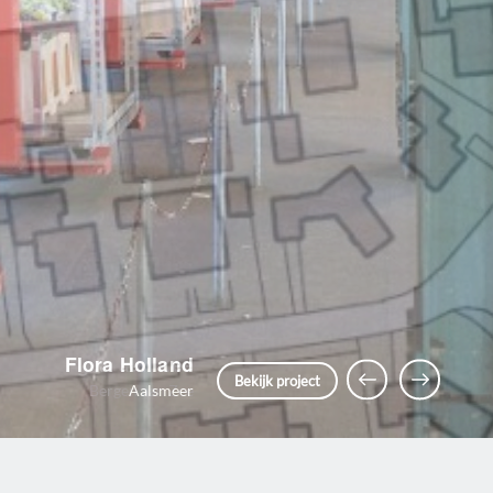
ling Bergen aan Zee
Vorige
Volgende
Bekijk project
Bergen aan Zee