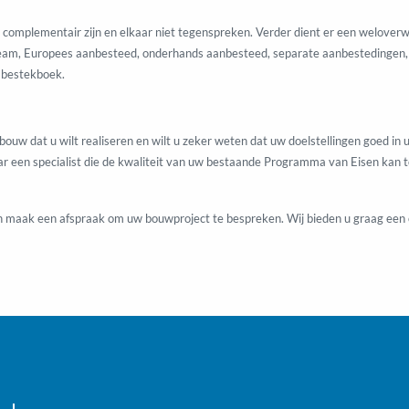
en complementair zijn en elkaar niet tegenspreken. Verder dient er een welov
wteam, Europees aanbesteed, onderhands aanbesteed, separate aanbestedingen,
 bestekboek.
gebouw dat u wilt realiseren en wilt u zeker weten dat uw doelstellingen goed 
r een specialist die de kwaliteit van uw bestaande Programma van Eisen kan toe
 maak een afspraak om uw bouwproject te bespreken. Wij bieden u graag een o