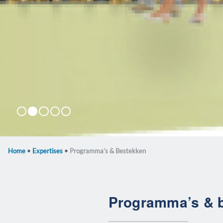
Stadshotel Spui
Luchthaven Schiphol
Flora Holland
Ziekenhuis Leyenburg
AZ stadion
Home
•
Expertises
•
Programma’s & Bestekken
Programma’s & 