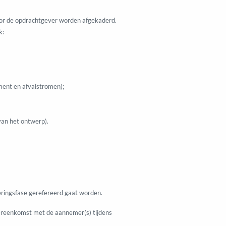
or de opdrachtgever worden afgekaderd.
k:
ment en afvalstromen);
 van het ontwerp).
ringsfase gerefereerd gaat worden.
vereenkomst met de aannemer(s) tijdens