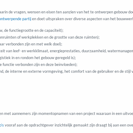
rin de vragen, wensen en eisen ten aanzien van het te ontwerpen gebouw do
ontwerpende partij
en doet uitspraken over diverse aspecten van het bouwwer
, de functiegrootte en de capaciteit);
onruimten of werkplekken en de grootte van deze ruimten);
aar verbonden zijn en met welk doel);
iteit van leef- en werkklimaat, energieprestaties, duurzaamheid, watermanage
gistiek in en rondom het gebouw geregeld is);
de functie verbonden zijn en deze beïnvloeden);
and, de interne en externe vormgeving, het comfort van de gebruiker en de stijl
en met aannemers zijn momentopnamen van een project waaraan in een uitvoe
o’s
vooraf aan de opdrachtgever inzichtelijk gemaakt zijn draagt bij aan een o