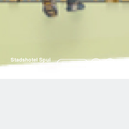
Stadshotel Spui
Vorige
Volgende
Bekijk project
Amsterdam