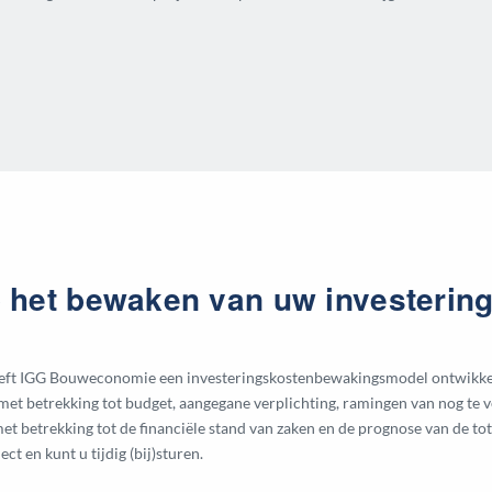
p het bewaken van uw investerin
heeft IGG Bouweconomie een investeringskostenbewakingsmodel ontwikkel
t met betrekking tot budget, aangegane verplichting, ramingen van nog te 
t betrekking tot de financiële stand van zaken en de prognose van de tot
ect en kunt u tijdig (bij)sturen.