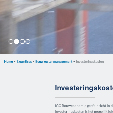
Flora Holland
GAK gebouw
Faculteit Wiskunde en Natuurwetenschappen
IJDock
Home
•
Expertises
•
Bouwkostenmanagement
•
Investeringskosten
Investeringskos
IGG Bouweconomie geeft inzicht in d
investeringskosten is het mogelijk ju