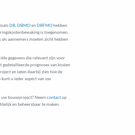
zoals
DB
,
DBMO
en
DBFMO
hebben
teringskostenbewaking is toegenomen.
rs als aannemers moeten zicht hebben
ële gegevens die relevant zijn voor
t gedetailleerde prognoses van kosten
oject en laten daarbij zien hoe de
n kunt u ieder aspect van uw
van uw bouwproject? Neem
contact
op
htelijk en beheersbaar te maken.