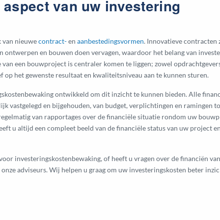
r aspect van uw investering
k van nieuwe
contract-
en
aanbestedingsvormen
. Innovatieve contracten 
ssen ontwerpen en bouwen doen vervagen, waardoor het belang van inves
e van een bouwproject is centraler komen te liggen; zowel opdrachtgeve
ef op het gewenste resultaat en kwaliteitsniveau aan te kunnen sturen.
skostenbewaking ontwikkeld om dit inzicht te kunnen bieden. Alle financi
jk vastgelegd en bijgehouden, van budget, verplichtingen en ramingen to
regelmatig van rapportages over de financiële situatie rondom uw bouwpr
eeft u altijd een compleet beeld van de financiële status van uw project e
voor investeringskostenbewaking, of heeft u vragen over de financiën 
onze adviseurs. Wij helpen u graag om uw investeringskosten beter inzic