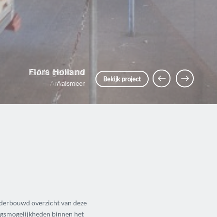
Flora Holland
Vorige
Volgende
Bekijk project
Aalsmeer
nderbouwd overzicht van deze
ringsmogelijkheden binnen het