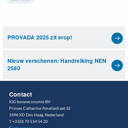
PROVADA 2025 zit erop!
Nieuw verschenen: Handreiking NEN
2580
Contact
IGG bouweconomie BV
Prinses Catharina-Amaliastraat 32
2496 XD Den Haag, Nederland
T
+31(0) 70 514 54 20
E
info@igg.nl