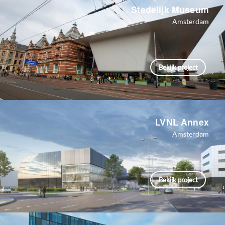
Stedelijk Museum
Amsterdam
Bekijk project
LVNL Annex
Amsterdam
Bekijk project