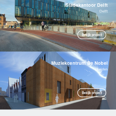
Stadskantoor Delft
Delft
Bekijk project
Muziekcentrum De Nobel
Leiden
Bekijk project