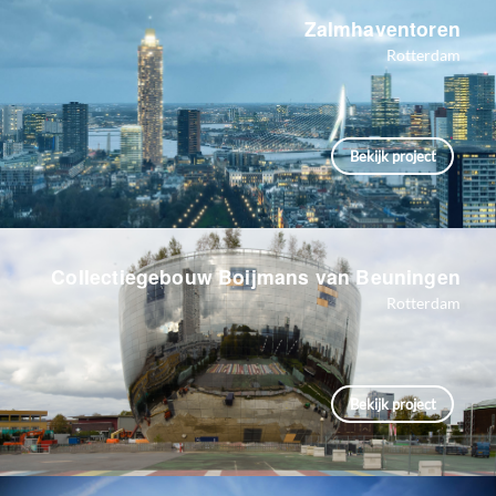
Zalmhaventoren
Rotterdam
Bekijk project
Collectiegebouw Boijmans van Beuningen
Rotterdam
Bekijk project