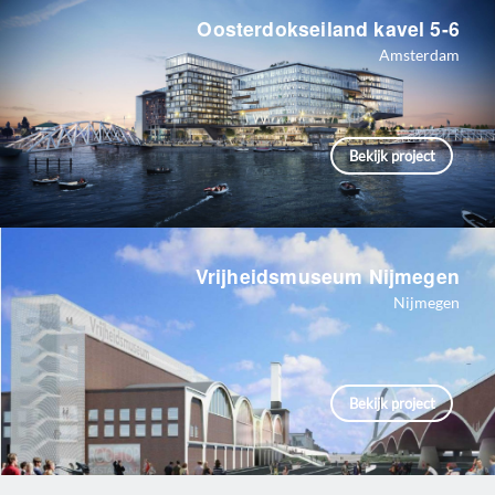
Oosterdokseiland kavel 5-6
Amsterdam
Bekijk project
Vrijheidsmuseum Nijmegen
Nijmegen
Bekijk project