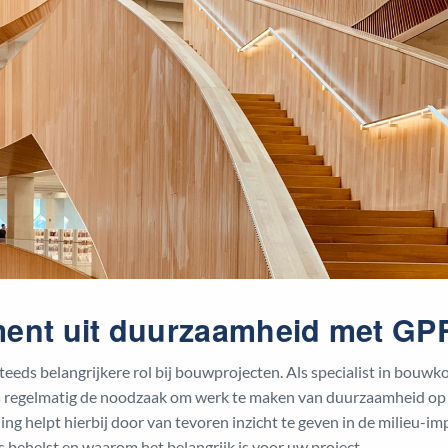
ent uit duurzaamheid met GP
eeds belangrijkere rol bij bouwprojecten. Als specialist in bou
rs regelmatig de noodzaak om werk te maken van duurzaamheid op
ng helpt hierbij door van tevoren inzicht te geven in de milieu-i
es behelst en waarom het belangrijk is voor uw project.