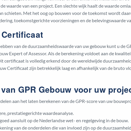
 de waarde van een project. Een slechte wijk haalt de waarde omlaa
n kan schieten. Met het oog op bouwen voor de toekomst wordt da
ndering, toekomstgerichte voorzieningen en de belevingswaarde v
ertificaat
e hebben van de duurzaamheidswaarde van uw gebouw kunt u de G
w Expert of Assessor. Als de berekening voldoet aan de kwalitei
t certificaat is volledig erkend door de wereldwijde duurzaamh
 Certificaat zijn betrekkelijk laag en afhankelijk van de bruto v
 van GPR Gebouw voor uw proje
oordelen aan het laten berekenen van de GPR-score van uw bouwp
ere, prestatiegerichte waardeanalyse.
oed aansluit op de Nederlandse wet- en regelgeving in de bouw.
ening van de onderdelen die van invloed zijn op de duurzaamheid