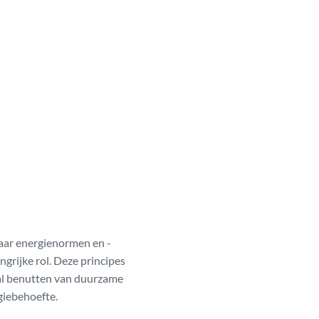
aar energienormen en -
grijke rol. Deze principes
aal benutten van duurzame
giebehoefte.