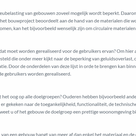
milieubelasting van gebouwen zoveel mogelijk wordt beperkt. Daa
n het bouwproject beoordeelt aan de hand van de materialen die w
komen, kan het bijvoorbeeld wenselijk zijn om circulaire materialen
dat moet worden gerealiseerd voor de gebruikers ervan? Om hier 
eld die onder meer kijkt naar de beperking van geluidsoverlast, d
atie. Door de onderdelen van deze lijst in orde te brengen kan bi
e gebruikers worden gerealiseerd.
et het oog op alle doelgroepen? Ouderen hebben bijvoorbeeld and
er gekeken naar de toegankelijkheid, functionaliteit, de technisch
Zo weet u of het gebouw de doelgroep een prettige woonomgeving bi
van een gebouw hangt van meer af dan enkel het materiaal en de 