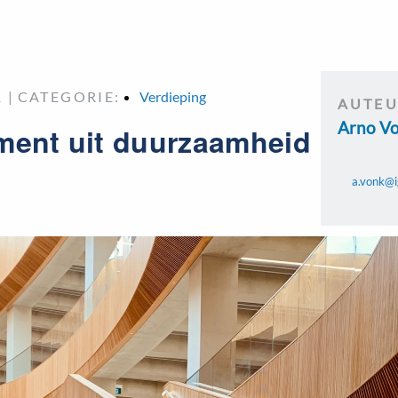
 |
CATEGORIE:
Verdieping
AUTE
Arno V
ment uit duurzaamheid
a.vonk@i