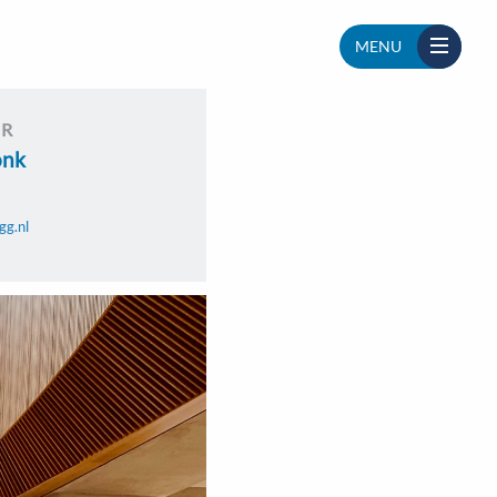
MENU
UR
onk
gg.nl