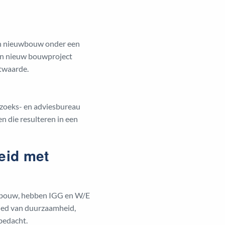
van nieuwbouw onder een
een nieuw bouwproject
ctwaarde.
zoeks- en adviesbureau
en die resulteren in een
eid met
 bouw, hebben IGG en W/E
ebied van duurzaamheid,
bedacht.