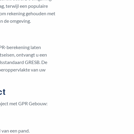
g, terwijl een populaire
arom rekening gehouden met
an de omgeving.
PR-berekening laten
tseisen, ontvangt u een
eidsstandaard GRESB. De
loeroppervlakte van uw
ct
roject met GPR Gebouw:
 van een pand.