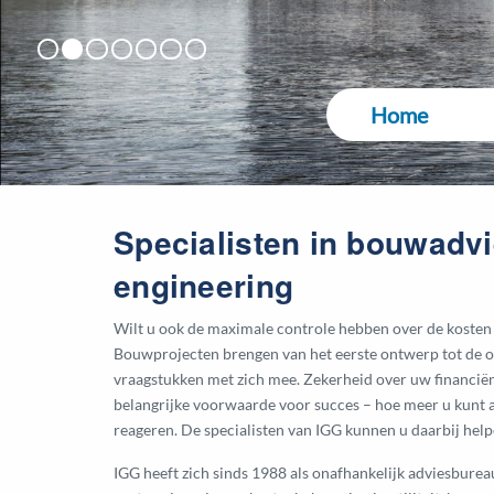
Feyenoord stadion
De Oosterlingen
Zalmhaventoren
Privé: Schiphol Terminal A
Naturalis Biodiversity Center
Oosterdokseiland kavel 5-6
VDMA Terrein
Home
Specialisten in bouwadvi
engineering
Wilt u ook de maximale controle hebben over de kosten
Bouwprojecten brengen van het eerste ontwerp tot de o
vraagstukken met zich mee. Zekerheid over uw financiën
belangrijke voorwaarde voor succes – hoe meer u kunt an
reageren. De specialisten van IGG kunnen u daarbij help
IGG heeft zich sinds 1988 als onafhankelijk adviesburea