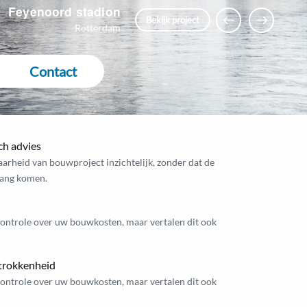
Feyenoord stadion
Vorige
Volgende
Bekijk project
Rotterdam
Contact
h advies
rheid van bouwproject inzichtelijk, zonder dat de
rang komen.
 controle over uw bouwkosten, maar vertalen dit ook
betrokkenheid
 controle over uw bouwkosten, maar vertalen dit ook