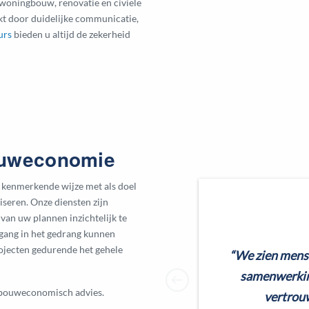
 woningbouw, renovatie en civiele
kt door duidelijke communicatie,
urs
bieden u altijd de zekerheid
ouweconomie
kenmerkende wijze met als doel
liseren. Onze diensten zijn
van uw plannen inzichtelijk te
tgang in het gedrang kunnen
ojecten gedurende het gehele
“We zien mensen
samenwerking
 bouweconomisch advies.
vertrouw