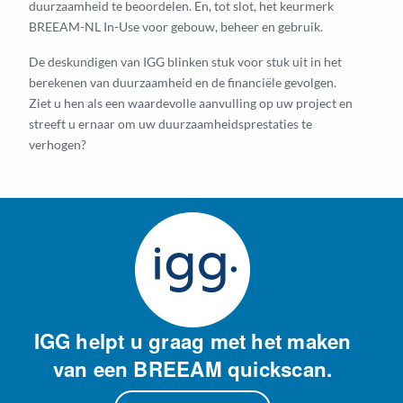
duurzaamheid te beoordelen. En, tot slot, het keurmerk
BREEAM-NL In-Use voor gebouw, beheer en gebruik.
De deskundigen van IGG blinken stuk voor stuk uit in het
berekenen van duurzaamheid en de financiële gevolgen.
Ziet u hen als een waardevolle aanvulling op uw project en
streeft u ernaar om uw duurzaamheidsprestaties te
verhogen?
IGG helpt u graag met het maken
van een BREEAM quickscan.