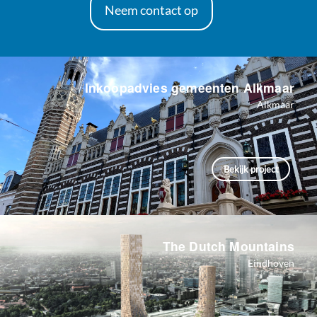
Neem contact op
Inkoopadvies gemeenten Alkmaar
Alkmaar
Bekijk project
The Dutch Mountains
Eindhoven