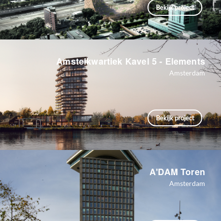
Bekijk project
Amstelkwartiek Kavel 5 - Elements
Amsterdam
Bekijk project
A'DAM Toren
Amsterdam