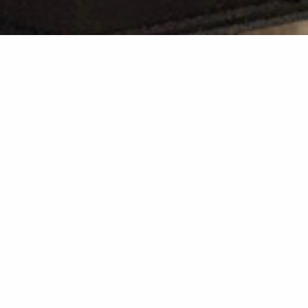
SPOT – Toren D
Nieuwbouw van een 95 meter hoge woontoren van ca.