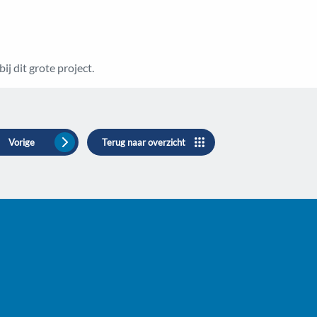
j dit grote project.
Vorige
Terug naar overzicht