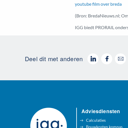
youtube film over breda
(Bron: BredaNieuws.nl; Om
IGG biedt PRORAIL onderste
Deel dit met anderen
Adviesdiensten
Calculaties
Bouwkosten kompas