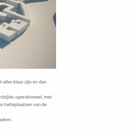
 alles klaar zijn en dan
dzijde, operationeel, met
le halteplaatsen van de
maken.