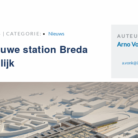
 |
CATEGORIE:
Nieuws
AUTE
Arno V
uwe station Breda
lijk
a.vonk@i