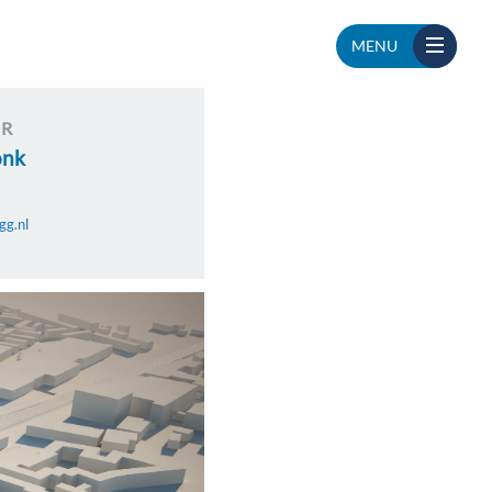
MENU
UR
onk
gg.nl