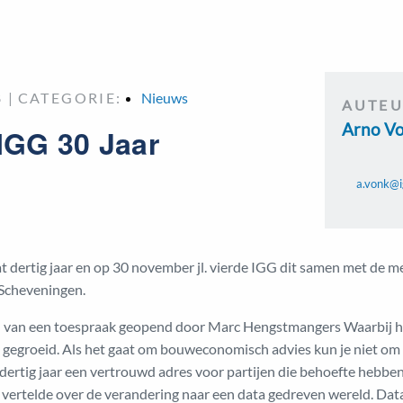
 |
CATEGORIE:
Nieuws
AUTE
Arno V
IGG 30 Jaar
a.vonk@i
dertig jaar en op 30 november jl. vierde IGG dit samen met de m
n Scheveningen.
l van een toespraak geopend door Marc Hengstmangers Waarbij hi
 gegroeid. Als het gaat om bouweconomisch advies kun je niet om
 dertig jaar een vertrouwd adres voor partijen die behoefte hebben
ertelde over de verandering naar een data gedreven wereld. Data z