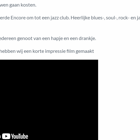
wen gaan kosten.
e Encore om tot een jazz club. Heerlijke blues-, soul-, rock- en 
dereen genoot van een hapje en een drankje.
 hebben wij een korte impressie film gemaakt