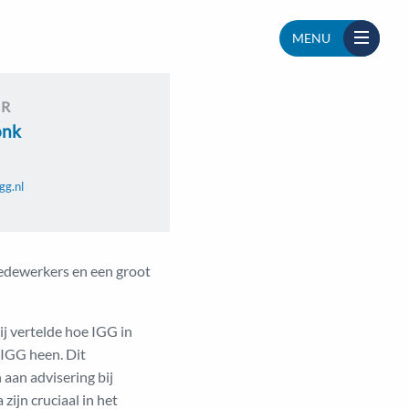
MENU
UR
onk
gg.nl
edewerkers en een groot
j vertelde hoe IGG in
 IGG heen. Dit
 aan advisering bij
ijn cruciaal in het