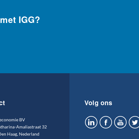
 met IGG?
ct
Volg ons
economie BV
atharina-Amaliastraat 32
en Haag, Nederland