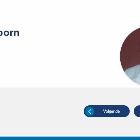
oorn
Volgende