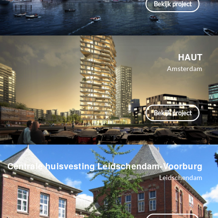
Bekijk project
HAUT
Amsterdam
Bekijk project
Centrale huisvesting Leidschendam-Voorburg
Leidschendam