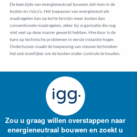
De keerzijde van energieneutraal bouwen ziet men in de
kosten en risico’s. Het toepassen van energieneutrale
maatregelen kan op korte termijn meer kosten dan
conventionele maatregelen, zeker bij organisatie die nog
niet veel op deze manier gewerkt hebben. Hierdoor is de
kans op technische problemen in eerste instantie hoger.
Ondertussen maakt de toepassing van nieuwe technieken
het ook moeilijker om de kosten onder controle te houden.
Zou u graag willen overstappen naar
energieneutraal bouwen en zoekt u